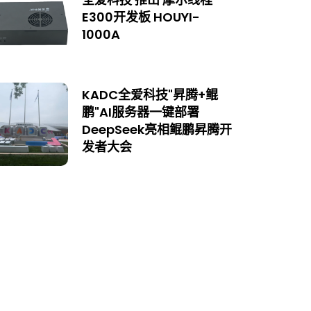
E300开发板 HOUYI-
1000A
KADC全爱科技"昇腾+鲲
鹏"AI服务器一键部署
DeepSeek亮相鲲鹏昇腾开
发者大会