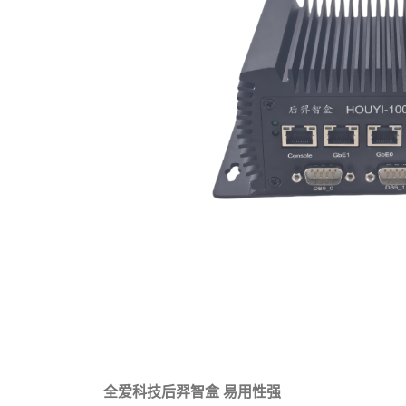
全爱科技后羿智盒 易用性强