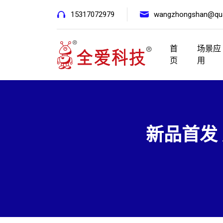
15317072979
wangzhongshan@qua
首
场景应
页
用
新品首发 