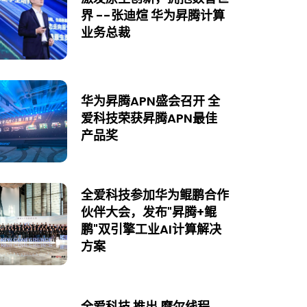
界 --张迪煊 华为昇腾计算
业务总裁
华为昇腾APN盛会召开 全
爱科技荣获昇腾APN最佳
产品奖
全爱科技参加华为鲲鹏合作
伙伴大会，发布"昇腾+鲲
鹏"双引擎工业AI计算解决
方案
全爱科技 推出 摩尔线程