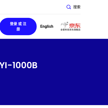
搜索
登录 或 注
English
册
-1000B