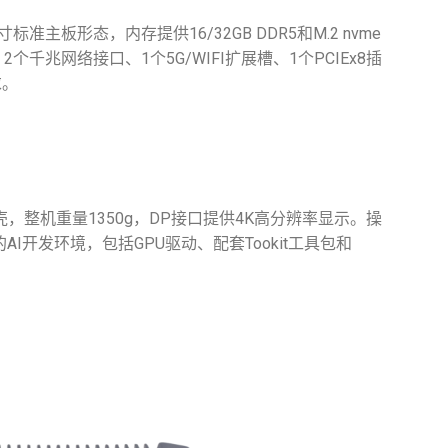
.5寸标准主板形态，内存提供16/32GB DDR5和M.2 nvme
个千兆网络接口、1个5G/WIFI扩展槽、1个PCIEx8插
求。
材外壳，整机重量1350g，DP接口提供4K高分辨率显示。操
的AI开发环境，包括GPU驱动、配套Tookit工具包和