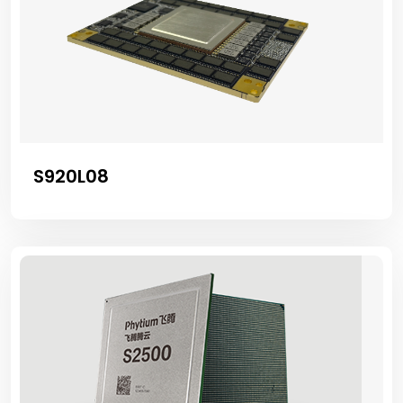
S920L08