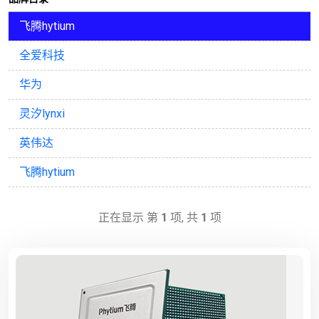
飞腾hytium
全爱科技
华为
灵汐lynxi
英伟达
飞腾hytium
正在显示 第
1
项, 共
1
项