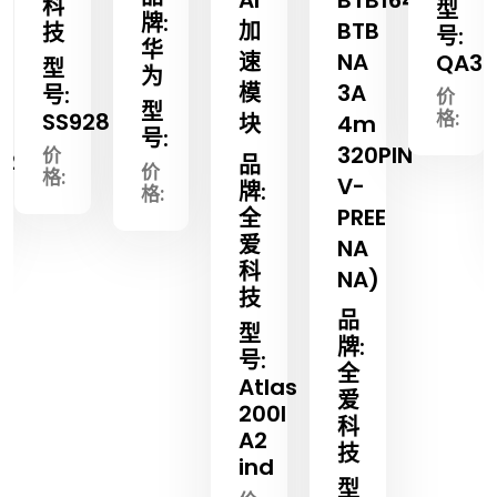
科
型
牌:
加
BTB
技
号:
华
速
NA
QA35
型
为
模
3A
号:
价
型
格:
SS928
块
4m
号:
320PIN
价
s200
品
价
格:
V-
牌:
格:
PREE
全
爱
NA
科
NA)
技
品
型
牌:
号:
全
Atlas
爱
200I
科
A2
技
ind
型