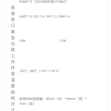
RGMII * 2（与SGMII共用4个MAC）
低
速
UART * 5 / I2C * 4 / SPI * 2 / CAN * 4
接
口
典
型
25W
21W
功
耗
工
作
环
-20℃ ~ 80℃（-4℉～176℉）
境
温
度
结
构
采用MXM连接器：82mm（长）* 60mm（宽）*
尺
7mm（高）
寸