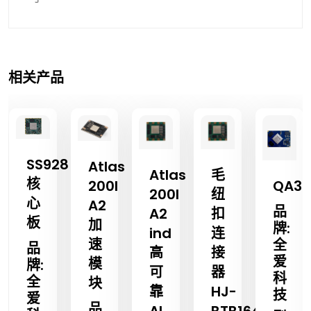
相关产品
s
SS928
Atlas
Atlas
毛
核
200I
QA35
200I
纽
心
A2
品
A2
扣
板
加
牌:
ind
连
速
全
品
高
接
爱
模
牌:
可
器
科
全
块
靠
HJ-
技
爱
品
AI
BTB164(CON