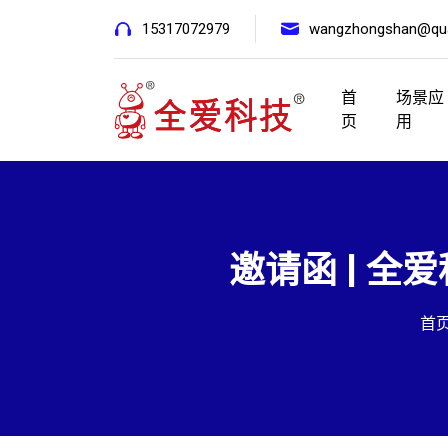
15317072979
wangzhongshan@qua
首
场景应
页
用
邀请函 | 
首