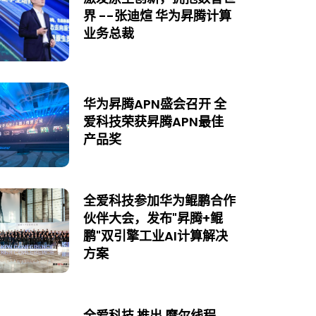
界 --张迪煊 华为昇腾计算
业务总裁
华为昇腾APN盛会召开 全
爱科技荣获昇腾APN最佳
产品奖
全爱科技参加华为鲲鹏合作
伙伴大会，发布"昇腾+鲲
鹏"双引擎工业AI计算解决
方案
全爱科技 推出 摩尔线程