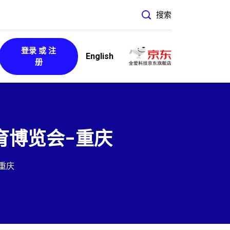
搜索
登录 或 注
English
册
育博览会-重庆
-重庆