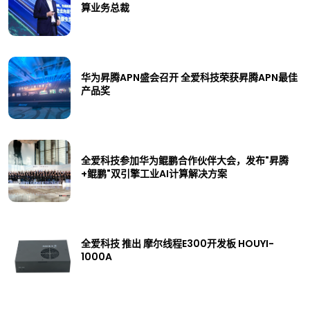
算业务总裁
华为昇腾APN盛会召开 全爱科技荣获昇腾APN最佳
产品奖
全爱科技参加华为鲲鹏合作伙伴大会，发布"昇腾
+鲲鹏"双引擎工业AI计算解决方案
全爱科技 推出 摩尔线程E300开发板 HOUYI-
1000A