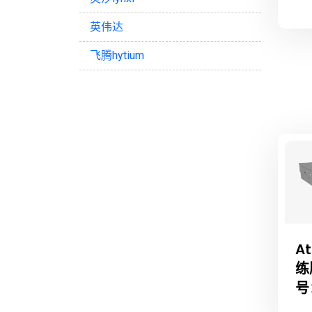
英伟达
飞腾hytium
At
练
号