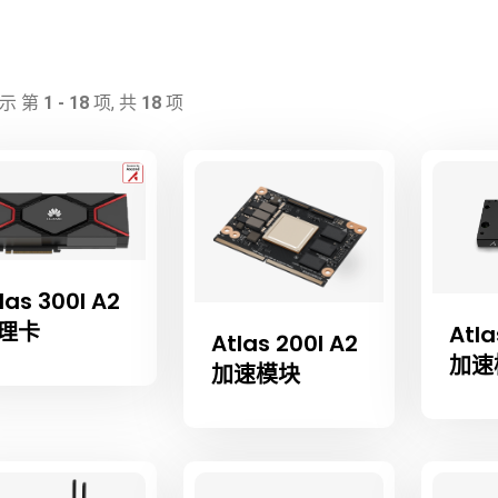
示 第
1 - 18
项, 共
18
项
las 300I A2
理卡
Atla
Atlas 200I A2
加速
加速模块