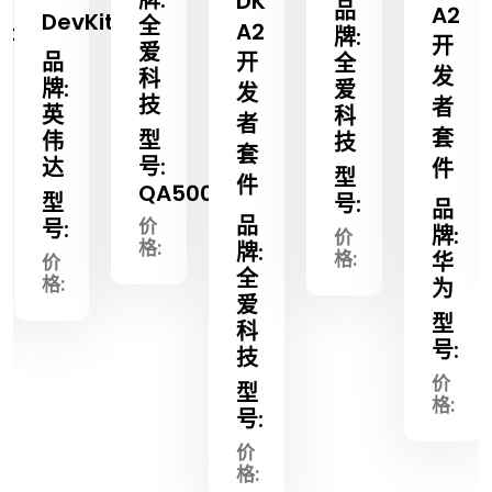
DK
sus
品
A2
DevKit
全
A2
it
牌:
开
爱
品
开
全
发
科
牌:
爱
发
技
者
英
科
者
套
型
伟
技
套
号:
达
件
型
件
QA500
型
号:
品
品
价
号:
牌:
价
格:
牌:
格:
华
价
全
格:
为
爱
型
科
号:
技
价
型
格:
号:
价
格: