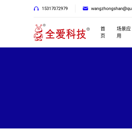
15317072979
wangzhongshan@qua
首
场景应
页
用