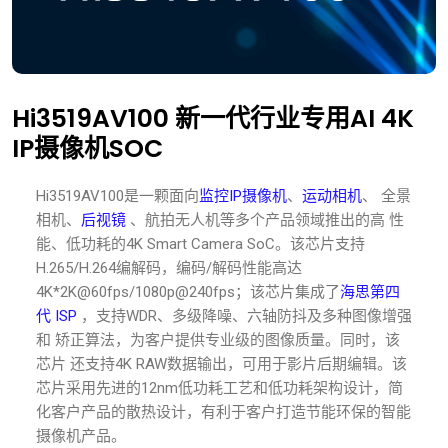
Hi3519AV100 新一代行业专用AI 4K
IP摄像机SOC
Hi3519AV100是一颗面向
监控IP摄像机
、
运动相机
、 全景
相机、
后视镜
、航拍无人机等多个产品领域推出的高 性
能、低功耗的4K Smart Camera SoC。该芯片支持
H.265/H.264编解码，编码/解码性能高达
4K*2K@60fps/1080p@240fps；该芯片集成了
海思第四
代 ISP
，支持WDR、多级降噪、六轴防抖及多种图像增强
和 矫正算法，为客户提供专业级的图像质量。同时，该
芯片 还支持4K RAW数据输出，可用于影片后期编辑。该
芯片采用先进的12nm低功耗工艺和低功耗架构设计，简
化客户产品的散热设计，有利于客户打造节能环保的智能
摄像机产品。