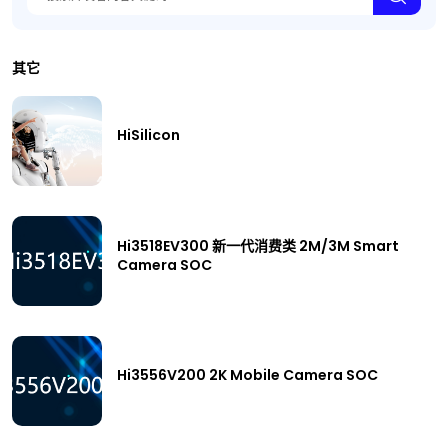
其它
HiSilicon
Hi3518EV300 新一代消费类 2M/3M Smart
Camera SOC
Hi3556V200 2K Mobile Camera SOC