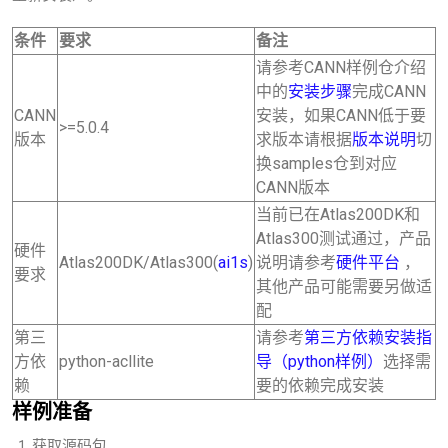
条件
要求
备注
请参考CANN样例仓介绍
中的
安装步骤
完成CANN
CANN
安装，如果CANN低于要
>=5.0.4
版本
求版本请根据
版本说明
切
换samples仓到对应
CANN版本
当前已在Atlas200DK和
Atlas300测试通过，产品
硬件
Atlas200DK/Atlas300(
ai1s
)
说明请参考
硬件平台
，
要求
其他产品可能需要另做适
配
第三
请参考
第三方依赖安装指
方依
python-acllite
导（python样例）
选择需
赖
要的依赖完成安装
样例准备
获取源码包。