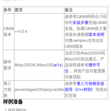
条件
要求
备注
请参考CANN样例仓介绍
中的
安装步骤
完成CANN
CANN
安装，如果CANN低于要
>=5.0.4
版本
求版本请根据
版本说明
切换samples仓到对应
CANN版本
当前已在Atlas200DK和
Atlas300测试通过，产
硬件
Atlas200DK/Atlas300(
ai1s
)
品说明请参考
硬件平
要求
台
，其他产品可能需要
另做适配
第三
请参考
第三方依赖安装
方依
presentagent,ffmpeg+acllite
指导（C++样例）
完成对
赖
应安装
样例准备
获取源码包。